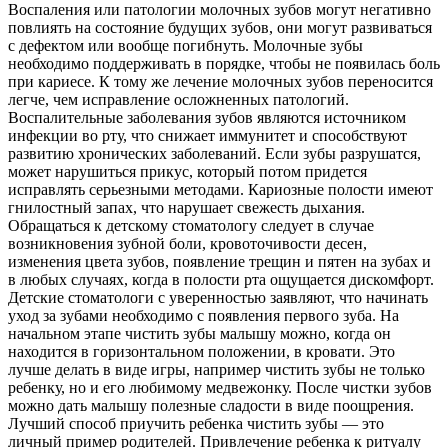
Воспаления или патологии молочных зубов могут негативно
повлиять на состояние будущих зубов, они могут развиваться
с дефектом или вообще погибнуть. Молочные зубы
необходимо поддерживать в порядке, чтобы не появилась боль
при кариесе. К тому же лечение молочных зубов переносится
легче, чем исправление осложненных патологий.
Воспалительные заболевания зубов являются источником
инфекции во рту, что снижает иммунитет и способствуют
развитию хронических заболеваний. Если зубы разрушатся,
может нарушиться прикус, который потом придется
исправлять серьезными методами. Кариозные полости имеют
гнилостный запах, что нарушает свежесть дыхания.
Обращаться к детскому стоматологу следует в случае
возникновения зубной боли, кровоточивости десен,
изменения цвета зубов, появление трещин и пятен на зубах и
в любых случаях, когда в полости рта ощущается дискомфорт.
Детские стоматологи с уверенностью заявляют, что начинать
уход за зубами необходимо с появления первого зуба. На
начальном этапе чистить зубы малышу можно, когда он
находится в горизонтальном положении, в кровати. Это
лучше делать в виде игры, например чистить зубы не только
ребенку, но и его любимому медвежонку. После чистки зубов
можно дать малышу полезные сладости в виде поощрения.
Лучший способ приучить ребенка чистить зубы — это
личный пример родителей. Привлечение ребенка к ритуалу