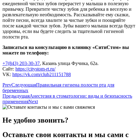
ежедневной чистки зубов перерастет у малыша в полезную
привычку. Превратите чистку зубов для ребенка в веселую и
развлекательную необходимость. Рассказывайте ему сказки,
пойте песни, всегда хвалите за чистые зубки и поощряйте
после каждой чистки зубов. Зубы вашего малыша всегда будут
здоровы, если вы будете следить за тщательной гигиеной
полости рта.
Записаться на консультацию в клинику «СитиСтом» вы
можете по телефону:
+7(843) 203-30-37
, Казань улица Фучика, 62а.
Сайт:
https://citystom-rt.ru/
VK:
https://vk.com/club211151788
Prev
Следующая
Правильная гигиена полости рта для
беременных
Предыдущая
Анестезия в стоматологии: виды и безопасность
применения
Next
Не удобно звонить?
Оставьте свои контакты и мы сами с