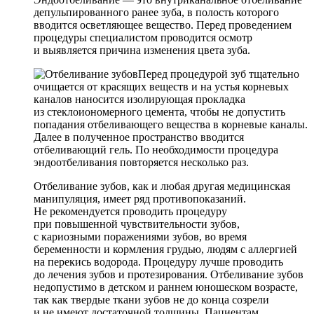
депульпированного ранее зуба, в полость которого
вводится осветляющее вещество. Перед проведением
процедуры специалистом проводится осмотр
и выявляется причина изменения цвета зуба.
Перед процедурой зуб тщательно
очищается от красящих веществ и на устья корневых
каналов наносится изолирующая прокладка
из стеклоиономерного цемента, чтобы не допустить
попадания отбеливающего вещества в корневые каналы.
Далее в полученное пространство вводится
отбеливающий гель. По необходимости процедура
эндоотбеливания повторяется несколько раз.
Отбеливание зубов, как и любая другая медицинская
манипуляция, имеет ряд противопоказаний.
Не рекомендуется проводить процедуру
при повышенной чувствительности зубов,
с кариозными поражениями зубов, во время
беременности и кормления грудью, людям с аллергией
на перекись водорода. Процедуру лучше проводить
до лечения зубов и протезирования. Отбеливание зубов
недопустимо в детском и раннем юношеском возрасте,
так как твердые ткани зубов не до конца созрели
и не имеют достаточной толщины. Пациентам,